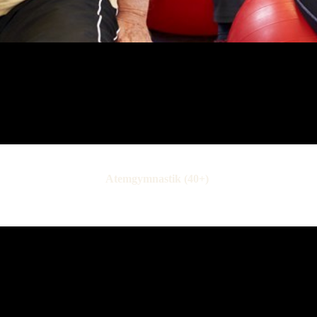
Atemgymnastik (40+)